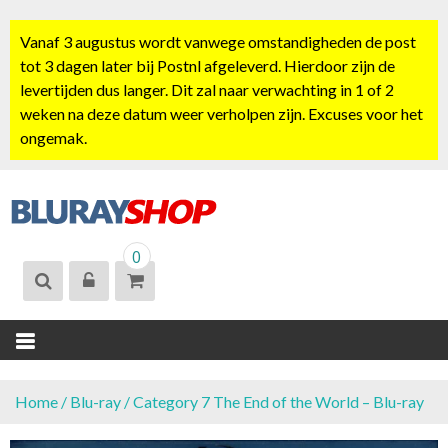
S
k
Vanaf 3 augustus wordt vanwege omstandigheden de post
i
tot 3 dagen later bij Postnl afgeleverd. Hierdoor zijn de
p
levertijden dus langer. Dit zal naar verwachting in 1 of 2
t
weken na deze datum weer verholpen zijn. Excuses voor het
o
ongemak.
c
o
n
t
BLURAYSHOP.
e
0
NL
n
t
Home
/
Blu-ray
/ Category 7 The End of the World – Blu-ray