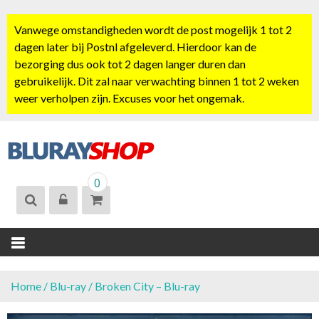
S
k
Vanwege omstandigheden wordt de post mogelijk 1 tot 2
i
dagen later bij Postnl afgeleverd. Hierdoor kan de
p
bezorging dus ook tot 2 dagen langer duren dan
t
gebruikelijk. Dit zal naar verwachting binnen 1 tot 2 weken
o
weer verholpen zijn. Excuses voor het ongemak.
c
o
n
t
BLURAYSHOP.
e
0
NL
n
t
Home
/
Blu-ray
/ Broken City – Blu-ray