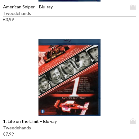
D
American Sniper – Blu-ray
i
Tweedehands
t
€
3,99
p
r
o
d
u
c
t
h
e
e
f
t
m
e
e
D
1: Life on the Limit – Blu-ray
r
i
Tweedehands
d
t
€
7,99
e