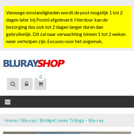
S
k
Vanwege omstandigheden wordt de post mogelijk 1 tot 2
i
dagen later bij Postnl afgeleverd. Hierdoor kan de
p
bezorging dus ook tot 2 dagen langer duren dan
t
gebruikelijk. Dit zal naar verwachting binnen 1 tot 2 weken
o
weer verholpen zijn. Excuses voor het ongemak.
c
o
n
t
BLURAYSHOP.
e
0
NL
n
t
Home
/
Blu-ray
/ Bridget Jones Trilogy – Blu-ray