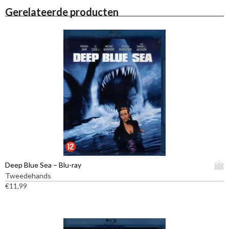
Gerelateerde producten
D
Deep Blue Sea – Blu-ray
i
Tweedehands
t
€
11,99
p
r
o
d