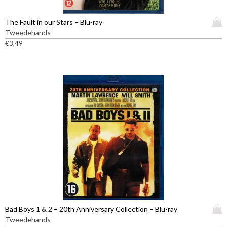
D
The Fault in our Stars – Blu-ray
i
Tweedehands
t
€
3,49
p
r
o
d
u
c
t
h
e
e
f
t
m
e
e
D
Bad Boys 1 & 2 – 20th Anniversary Collection – Blu-ray
r
i
Tweedehands
d