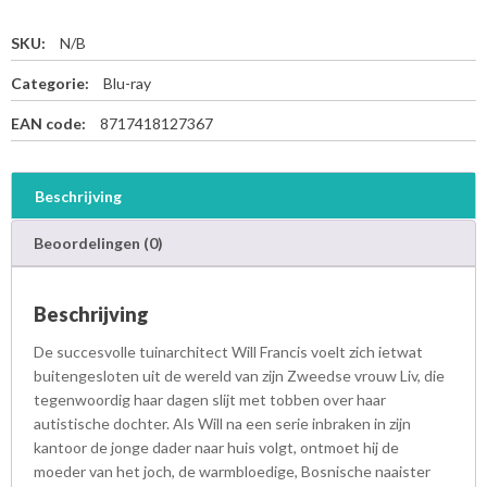
SKU:
N/B
Categorie:
Blu-ray
EAN code:
8717418127367
Beschrijving
Beoordelingen (0)
Beschrijving
De succesvolle tuinarchitect Will Francis voelt zich ietwat
buitengesloten uit de wereld van zijn Zweedse vrouw Liv, die
tegenwoordig haar dagen slijt met tobben over haar
autistische dochter. Als Will na een serie inbraken in zijn
kantoor de jonge dader naar huis volgt, ontmoet hij de
moeder van het joch, de warmbloedige, Bosnische naaister