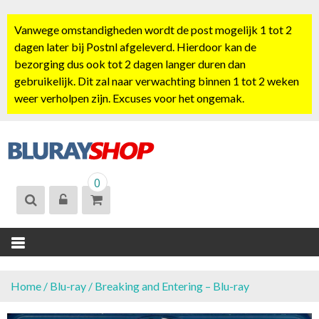
S
k
Vanwege omstandigheden wordt de post mogelijk 1 tot 2
i
dagen later bij Postnl afgeleverd. Hierdoor kan de
p
bezorging dus ook tot 2 dagen langer duren dan
t
gebruikelijk. Dit zal naar verwachting binnen 1 tot 2 weken
o
weer verholpen zijn. Excuses voor het ongemak.
c
o
n
t
BLURAYSHOP.
e
0
NL
n
t
Home
/
Blu-ray
/ Breaking and Entering – Blu-ray