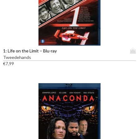
D
1: Life on the Limit – Blu-ray
i
Tweedehands
t
€
7,99
p
r
o
d
u
c
t
h
e
e
f