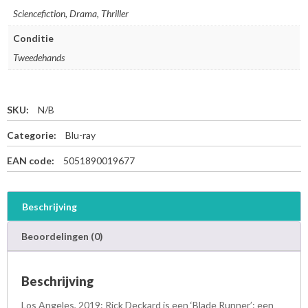
Sciencefiction, Drama, Thriller
Conditie
Tweedehands
SKU:
N/B
Categorie:
Blu-ray
EAN code:
5051890019677
Beschrijving
Beoordelingen (0)
Beschrijving
Los Angeles, 2019: Rick Deckard is een ‘Blade Runner’: een