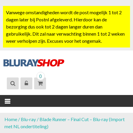
S
k
Vanwege omstandigheden wordt de post mogelijk 1 tot 2
i
dagen later bij Postnl afgeleverd. Hierdoor kan de
p
bezorging dus ook tot 2 dagen langer duren dan
t
gebruikelijk. Dit zal naar verwachting binnen 1 tot 2 weken
o
weer verholpen zijn. Excuses voor het ongemak.
c
o
n
t
BLURAYSHOP.
e
0
NL
n
t
Home
/
Blu-ray
/ Blade Runner – Final Cut – Blu-ray (Import
met NL ondertiteling)