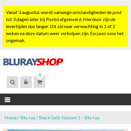
S
k
Vanaf 3 augustus wordt vanwege omstandigheden de post
i
tot 3 dagen later bij Postnl afgeleverd. Hierdoor zijn de
p
levertijden dus langer. Dit zal naar verwachting in 1 of 2
t
weken na deze datum weer verholpen zijn. Excuses voor het
o
ongemak.
c
o
n
t
BLURAYSHOP.
e
0
NL
n
t
Home
/
Blu-ray
/ Black Sails Seizoen 1 – Blu-ray