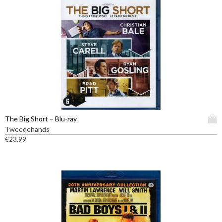
D
The Big Short – Blu-ray
i
Tweedehands
t
€
23,99
p
r
o
d
u
c
t
h