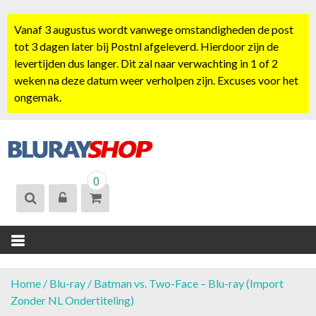
S
k
Vanaf 3 augustus wordt vanwege omstandigheden de post
i
tot 3 dagen later bij Postnl afgeleverd. Hierdoor zijn de
p
levertijden dus langer. Dit zal naar verwachting in 1 of 2
t
weken na deze datum weer verholpen zijn. Excuses voor het
o
ongemak.
c
o
n
t
BLURAYSHOP.
e
0
NL
n
t
Home
/
Blu-ray
/ Batman vs. Two-Face – Blu-ray (Import
Zonder NL Ondertiteling)