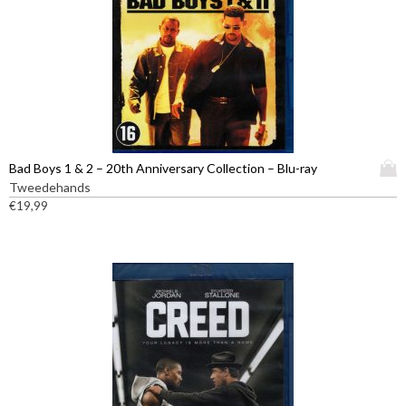
D
Bad Boys 1 & 2 – 20th Anniversary Collection – Blu-ray
i
Tweedehands
t
€
19,99
p
r
o
d
u
c
t
h
e
e