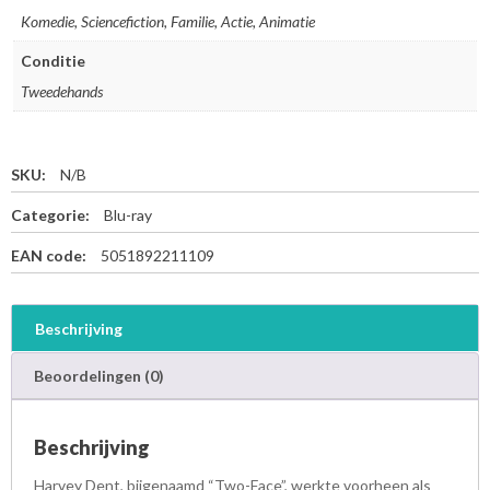
Komedie, Sciencefiction, Familie, Actie, Animatie
Conditie
Tweedehands
SKU:
N/B
Categorie:
Blu-ray
EAN code:
5051892211109
Beschrijving
Beoordelingen (0)
Beschrijving
Harvey Dent, bijgenaamd “Two-Face”, werkte voorheen als