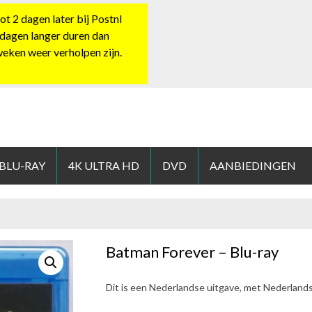
 2 dagen later bij Postnl
 dagen langer duren dan
 weken weer verholpen zijn.
HOP.NL
 BLU-RAY
4K ULTRA HD
DVD
AANBIEDINGEN
Batman Forever – Blu-ray
Dit is een Nederlandse uitgave, met Nederland