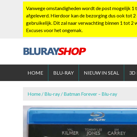
S
Vanwege omstandigheden wordt de post mogelijk 1 tot
k
afgeleverd. Hierdoor kan de bezorging dus ook tot 2
i
gebruikelijk. Dit zal naar verwachting binnen 1 tot 2
p
Excuses voor het ongemak.
t
o
c
o
BLURAYS
n
t
HOME
BLU-RAY
NIEUW IN SEAL
3D
e
n
t
Home
/
Blu-ray
/ Batman Forever – Blu-ray