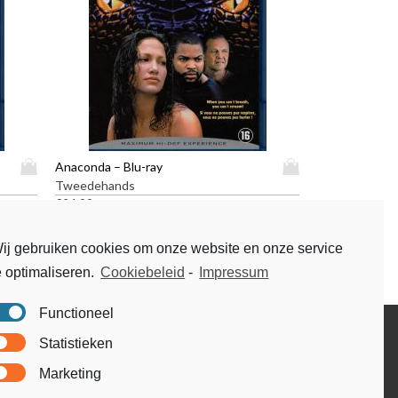
D
D
Anaconda – Blu-ray
i
i
Tweedehands
t
t
€
24,99
p
p
r
r
ij gebruiken cookies om onze website en onze service
o
o
e optimaliseren.
Cookiebeleid
-
Impressum
d
d
u
u
Functioneel
c
c
t
t
Disclaimer
Statistieken
h
h
Voorwaarden & condities
e
e
Marketing
e
e