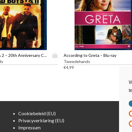
D
Bad Boys 1 & 2 – 20th Anniversary Collection – Blu-ray
According to Greta – Blu-ray
i
ds
Tweedehands
t
€
4,99
p
r
W
o
t
d
u
c
t
Cookiebeleid (EU)
h
Privacyverklaring (EU)
e
Impressum
e