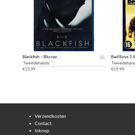
D
Blackfish – Blu-ray
i
Tweedehands
Tweedehan
t
€
23,99
€
19,99
p
r
o
d
u
c
t
Verzendkosten
h
Contact
e
Inkoop
e