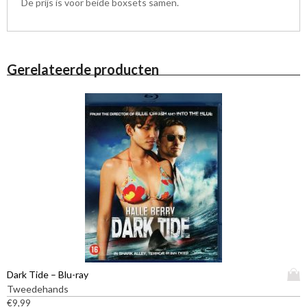
De prijs is voor beide boxsets samen.
Gerelateerde producten
D
Dark Tide – Blu-ray
i
Tweedehands
t
€
9,99