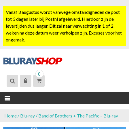
S
k
Vanaf 3 augustus wordt vanwege omstandigheden de post
i
tot 3 dagen later bij Postnl afgeleverd. Hierdoor zijn de
p
levertijden dus langer. Dit zal naar verwachting in 1 of 2
t
weken na deze datum weer verholpen zijn. Excuses voor het
o
ongemak.
c
o
n
t
BLURAYSHOP.
e
0
NL
n
t
Home
/
Blu-ray
/ Band of Brothers + The Pacific – Blu-ray