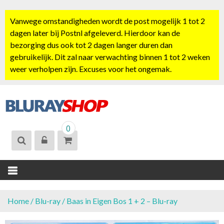
S
k
Vanwege omstandigheden wordt de post mogelijk 1 tot 2
i
dagen later bij Postnl afgeleverd. Hierdoor kan de
p
bezorging dus ook tot 2 dagen langer duren dan
t
gebruikelijk. Dit zal naar verwachting binnen 1 tot 2 weken
o
weer verholpen zijn. Excuses voor het ongemak.
c
o
n
t
BLURAYSHOP.
e
0
NL
n
t
Home
/
Blu-ray
/ Baas in Eigen Bos 1 + 2 – Blu-ray