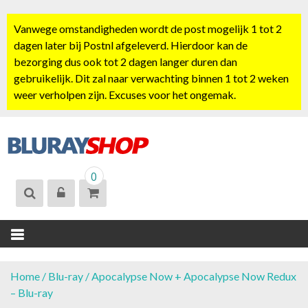
S
k
Vanwege omstandigheden wordt de post mogelijk 1 tot 2
i
dagen later bij Postnl afgeleverd. Hierdoor kan de
p
bezorging dus ook tot 2 dagen langer duren dan
t
gebruikelijk. Dit zal naar verwachting binnen 1 tot 2 weken
o
weer verholpen zijn. Excuses voor het ongemak.
c
o
n
t
BLURAYSHOP.
e
0
NL
n
t
Home
/
Blu-ray
/ Apocalypse Now + Apocalypse Now Redux
– Blu-ray