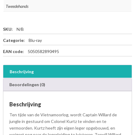
Tweedehands
SKU:
N/B
Categorie:
Blu-ray
EAN code:
5050582890495
Beschrijving
Beoordelingen (0)
Beschrijving
Ten tijde van de Vietnamoorlog, wordt Captain Willard de
jungle in gestuurd om Colonel Kurtz te vinden en te
vermoorden. Kurtz heeft zijn eigen leger opgebouwd, en
weigert nog naar de legerleiding te luisteren. Terwijl Willard