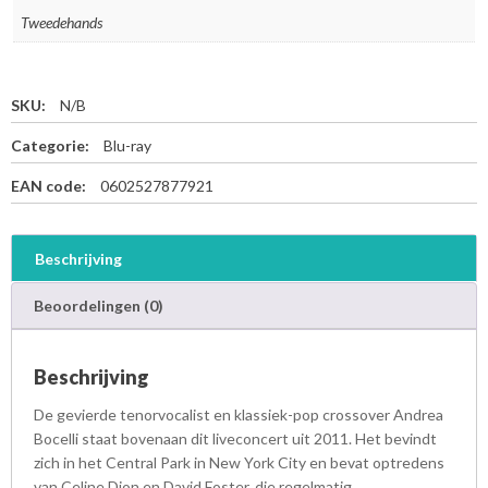
Tweedehands
SKU:
N/B
Categorie:
Blu-ray
EAN code:
0602527877921
Beschrijving
Beoordelingen (0)
Beschrijving
De gevierde tenorvocalist en klassiek-pop crossover Andrea
Bocelli staat bovenaan dit liveconcert uit 2011. Het bevindt
zich in het Central Park in New York City en bevat optredens
van Celine Dion en David Foster, die regelmatig