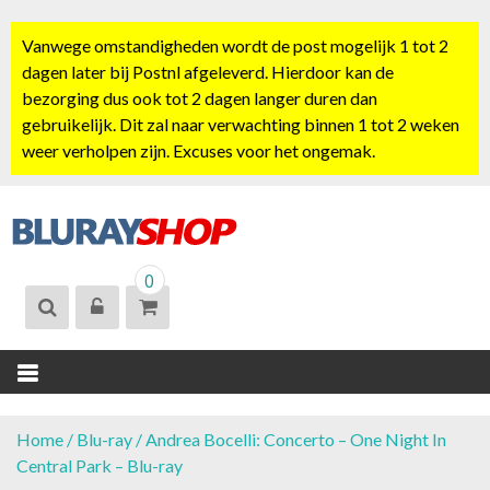
S
k
Vanwege omstandigheden wordt de post mogelijk 1 tot 2
i
dagen later bij Postnl afgeleverd. Hierdoor kan de
p
bezorging dus ook tot 2 dagen langer duren dan
t
gebruikelijk. Dit zal naar verwachting binnen 1 tot 2 weken
o
weer verholpen zijn. Excuses voor het ongemak.
c
o
n
t
BLURAYSHOP.
e
0
NL
n
t
Home
/
Blu-ray
/ Andrea Bocelli: Concerto – One Night In
Central Park – Blu-ray