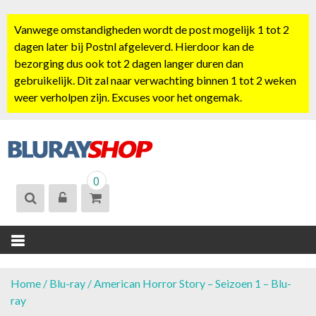
S
k
Vanwege omstandigheden wordt de post mogelijk 1 tot 2
i
dagen later bij Postnl afgeleverd. Hierdoor kan de
p
bezorging dus ook tot 2 dagen langer duren dan
t
gebruikelijk. Dit zal naar verwachting binnen 1 tot 2 weken
o
weer verholpen zijn. Excuses voor het ongemak.
c
o
n
t
BLURAYSHOP.
e
0
NL
n
t
Home
/
Blu-ray
/ American Horror Story – Seizoen 1 – Blu-
ray