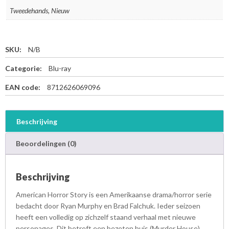
Tweedehands, Nieuw
SKU:
N/B
Categorie:
Blu-ray
EAN code:
8712626069096
Beschrijving
Beoordelingen (0)
Beschrijving
American Horror Story is een Amerikaanse drama/horror serie
bedacht door Ryan Murphy en Brad Falchuk. Ieder seizoen
heeft een volledig op zichzelf staand verhaal met nieuwe
personages. Dit betreft een bezeten huis (Murder House),