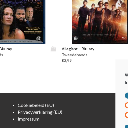
D
Blu-ray
Allegiant – Blu-ray
i
ds
Tweedehands
t
€
3,99
p
r
W
o
t
d
u
c
t
Cookiebeleid (EU)
h
Privacyverklaring (EU)
e
Impressum
e
f