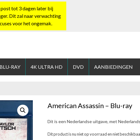
st tot 3 dagen later bij
nger. Dit zal naar verwachting
xcuses voor het ongemak.
HOP.NL
 BLU-RAY
4K ULTRA HD
DVD
AANBIEDINGEN
American Assassin – Blu-ray
Dit is een Nederlandse uitgave, met Nederland
Dit product is nu niet op voorraad en niet beschikbaa