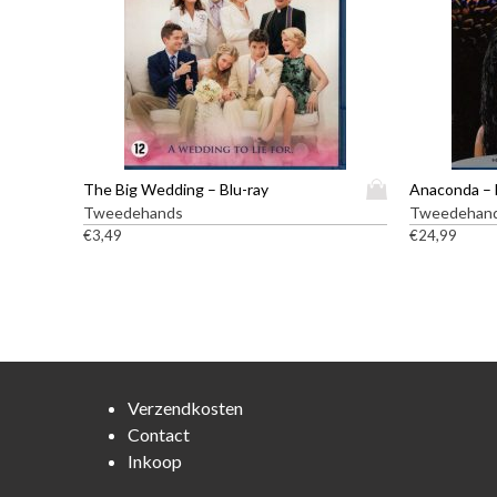
D
The Big Wedding – Blu-ray
Anaconda – 
i
Tweedehands
Tweedehan
t
€
3,49
€
24,99
p
r
o
d
u
c
t
Verzendkosten
h
Contact
e
Inkoop
e
f