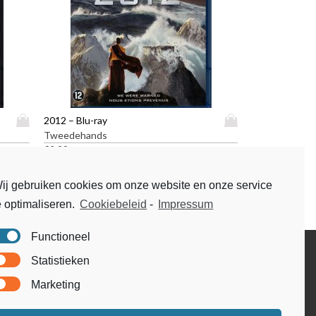
D
D
2012 – Blu-ray
i
i
Tweedehands
t
t
€
2,99
p
p
r
r
ij gebruiken cookies om onze website en onze service
o
o
e optimaliseren.
Cookiebeleid
-
Impressum
d
d
u
u
c
c
Functioneel
t
t
Disclaimer
Statistieken
h
h
Voorwaarden & condities
e
e
Marketing
e
e
f
f