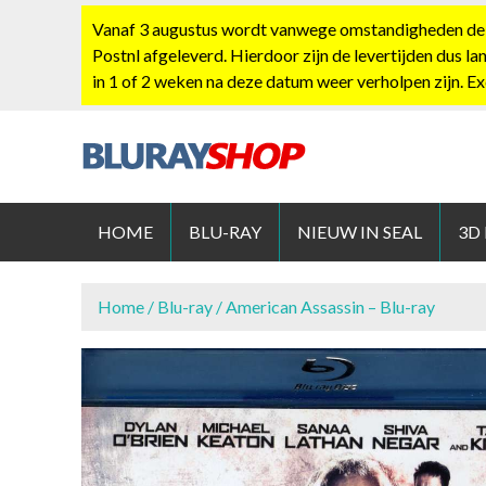
S
Vanaf 3 augustus wordt vanwege omstandigheden de po
k
Postnl afgeleverd. Hierdoor zijn de levertijden dus la
i
in 1 of 2 weken na deze datum weer verholpen zijn. E
p
t
o
c
BLURAYS
o
n
HOME
BLU-RAY
NIEUW IN SEAL
3D
t
e
n
Home
/
Blu-ray
/ American Assassin – Blu-ray
t