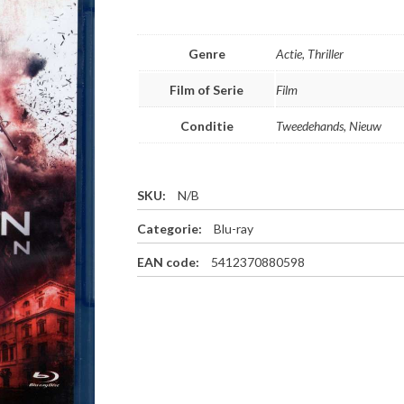
Genre
Actie, Thriller
Film of Serie
Film
Conditie
Tweedehands, Nieuw
SKU:
N/B
Categorie:
Blu-ray
EAN code:
5412370880598