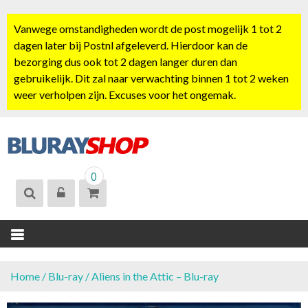
S
k
Vanwege omstandigheden wordt de post mogelijk 1 tot 2
i
dagen later bij Postnl afgeleverd. Hierdoor kan de
p
bezorging dus ook tot 2 dagen langer duren dan
t
gebruikelijk. Dit zal naar verwachting binnen 1 tot 2 weken
o
weer verholpen zijn. Excuses voor het ongemak.
c
o
n
t
BLURAYSHOP.
e
0
NL
n
t
Home
/
Blu-ray
/ Aliens in the Attic – Blu-ray