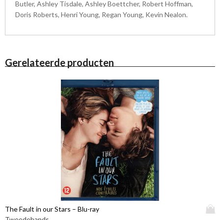
Butler, Ashley Tisdale, Ashley Boettcher, Robert Hoffman,
Doris Roberts, Henri Young, Regan Young, Kevin Nealon.
Gerelateerde producten
D
The Fault in our Stars – Blu-ray
i
Tweedehands