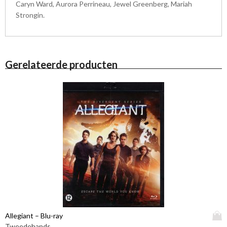
Caryn Ward, Aurora Perrineau, Jewel Greenberg, Mariah
Strongin.
Gerelateerde producten
D
Allegiant – Blu-ray
i
Tweedehands