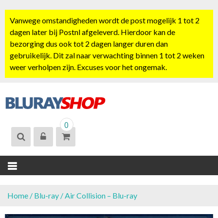
S
k
Vanwege omstandigheden wordt de post mogelijk 1 tot 2
i
dagen later bij Postnl afgeleverd. Hierdoor kan de
p
bezorging dus ook tot 2 dagen langer duren dan
t
gebruikelijk. Dit zal naar verwachting binnen 1 tot 2 weken
o
weer verholpen zijn. Excuses voor het ongemak.
c
o
n
t
BLURAYSHOP.
e
0
NL
n
t
Home
/
Blu-ray
/ Air Collision – Blu-ray