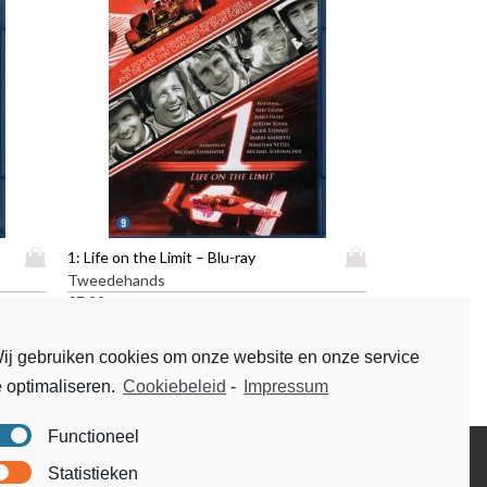
D
D
1: Life on the Limit – Blu-ray
i
i
Tweedehands
t
t
€
7,99
p
p
r
r
ij gebruiken cookies om onze website en onze service
o
o
e optimaliseren.
Cookiebeleid
-
Impressum
d
d
u
u
c
c
Functioneel
t
t
Disclaimer
Statistieken
h
h