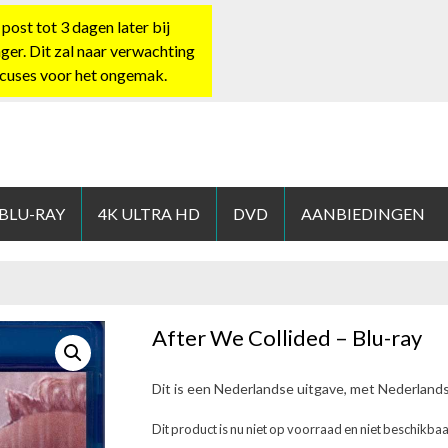
st tot 3 dagen later bij
nger. Dit zal naar verwachting
xcuses voor het ongemak.
HOP.NL
 BLU-RAY
4K ULTRA HD
DVD
AANBIEDINGEN
After We Collided – Blu-ray
Dit is een Nederlandse uitgave, met Nederland
Dit product is nu niet op voorraad en niet beschikbaa