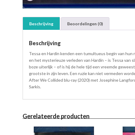
Beschrijving
Beoordelingen (0)
Beschrijving
Tessa en Hardin kenden een tumultueus begin van hun re
en het mysterieuze verleden van Hardin – is Tessa van sla
boze uiterlijk – of is hij de hele tijd een vreemde gewe
grootste in zijn leven. Een ruzie kan niet vermeden word
After We Collided blu-ray (2020) met Josephine Langford
Sarkis.
Gerelateerde producten