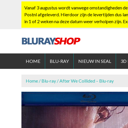
S
Vanaf 3 augustus wordt vanwege omstandigheden de po
k
Postnl afgeleverd. Hierdoor zijn de levertijden dus la
i
in 1 of 2 weken na deze datum weer verholpen zijn. E
p
t
o
c
BLURAYS
o
n
HOME
BLU-RAY
NIEUW IN SEAL
3D
t
e
n
Home
/
Blu-ray
/ After We Collided – Blu-ray
t