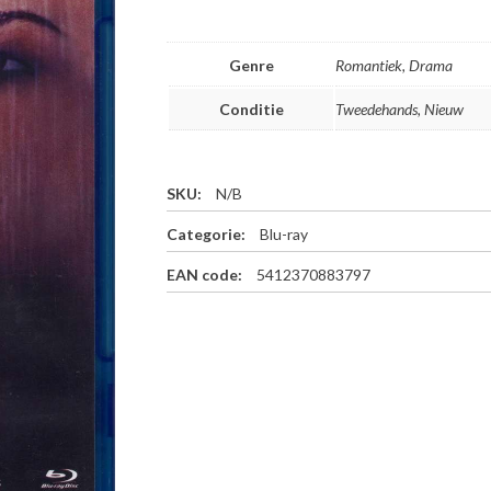
Genre
Romantiek, Drama
Conditie
Tweedehands, Nieuw
SKU:
N/B
Categorie:
Blu-ray
EAN code:
5412370883797