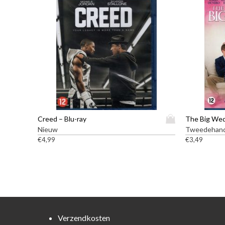
D
Creed – Blu-ray
The Big Wed
i
Nieuw
Tweedehan
t
€
4,99
€
3,49
p
r
o
d
u
c
t
Verzendkosten
h