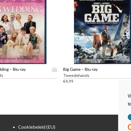
D
ding – Blu-ray
Big Game – Blu-ray
i
ds
Tweedehands
t
€
4,99
p
r
W
o
t
d
u
c
t
Cookiebeleid (EU)
h