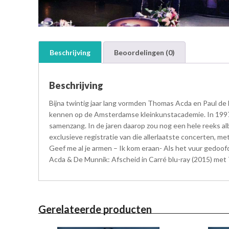
Beschrijving
Beoordelingen (0)
Beschrijving
Bijna twintig jaar lang vormden Thomas Acda en Paul de
kennen op de Amsterdamse kleinkunstacademie. In 1997 m
samenzang. In de jaren daarop zou nog een hele reeks alb
exclusieve registratie van die allerlaatste concerten, m
Geef me al je armen – Ik kom eraan- Als het vuur gedo
Acda & De Munnik: Afscheid in Carré blu-ray (2015) met
Gerelateerde producten