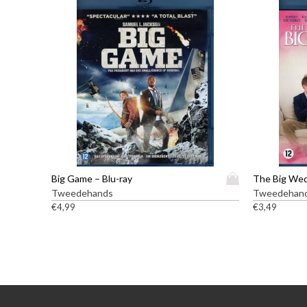
D
Big Game – Blu-ray
The Big Wed
i
Tweedehands
Tweedehan
t
€
4,99
€
3,49
p
r
o
d
u
c
t