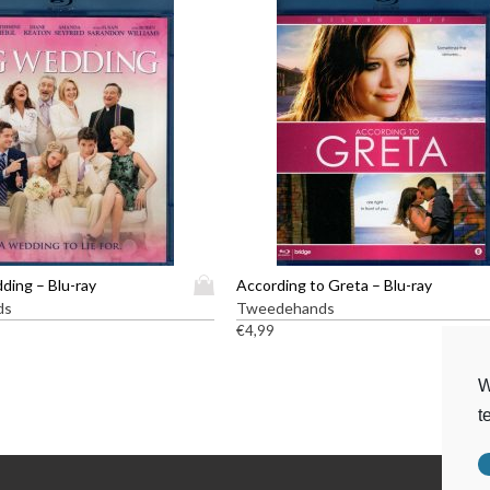
D
ding – Blu-ray
According to Greta – Blu-ray
i
ds
Tweedehands
t
€
4,99
p
r
W
o
t
d
u
c
t