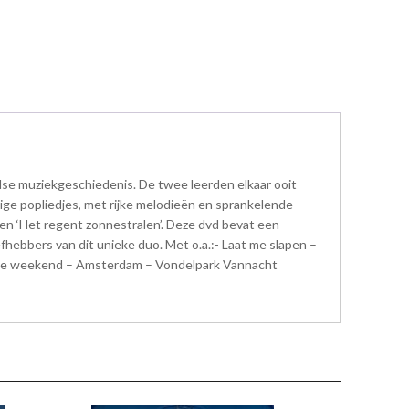
dse muziekgeschiedenis. De twee leerden elkaar ooit
ge popliedjes, met rijke melodieën en sprankelende
 en ‘Het regent zonnestralen’. Deze dvd bevat een
fhebbers van dit unieke duo. Met o.a.:- Laat me slapen –
n the weekend – Amsterdam – Vondelpark Vannacht