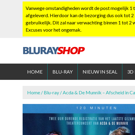
S
Vanwege omstandigheden wordt de post mogelijk 1 tot
k
afgeleverd. Hierdoor kan de bezorging dus ook tot 2
i
gebruikelijk. Dit zal naar verwachting binnen 1 tot 2
p
Excuses voor het ongemak.
t
o
c
o
BLURAYS
n
t
HOME
BLU-RAY
NIEUW IN SEAL
3D
e
n
t
Home
/
Blu-ray
/ Acda & De Munnik – Afscheid in Ca