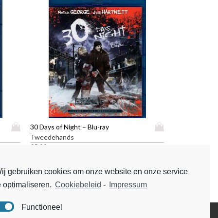
D
D
30 Days of Night – Blu-ray
i
i
Tweedehands
t
t
€
5,99
p
p
r
r
ij gebruiken cookies om onze website en onze service
o
o
e optimaliseren.
Cookiebeleid
-
Impressum
d
d
u
u
c
c
Functioneel
t
t