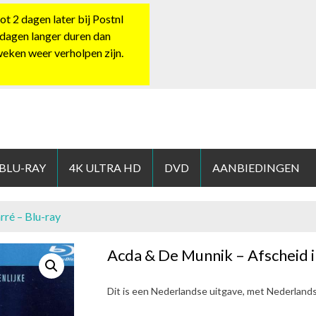
 2 dagen later bij Postnl
 dagen langer duren dan
 weken weer verholpen zijn.
HOP.NL
 BLU-RAY
4K ULTRA HD
DVD
AANBIEDINGEN
rré – Blu-ray
Acda & De Munnik – Afscheid i
Dit is een Nederlandse uitgave, met Nederland