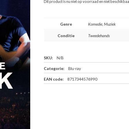
Dit product is nu niet op voorraad en niet beschikbaa
Genre
Komedie, Muziek
Conditie
Tweedehands
SKU:
N/B
Categorie:
Blu-ray
EAN code:
8717344576990