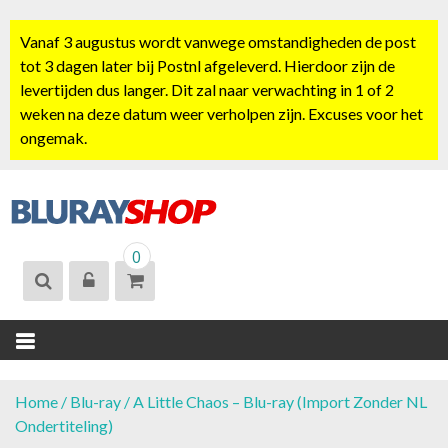
S
k
Vanaf 3 augustus wordt vanwege omstandigheden de post
i
tot 3 dagen later bij Postnl afgeleverd. Hierdoor zijn de
p
levertijden dus langer. Dit zal naar verwachting in 1 of 2
t
weken na deze datum weer verholpen zijn. Excuses voor het
o
ongemak.
c
o
n
t
BLURAYSHOP.
e
0
NL
n
t
Home
/
Blu-ray
/ A Little Chaos – Blu-ray (Import Zonder NL
Ondertiteling)