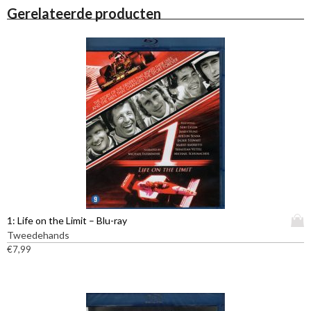
Gerelateerde producten
D
1: Life on the Limit – Blu-ray
i
Tweedehands
t
€
7,99
p
r
o
d