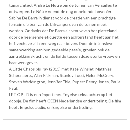
tuinarchitect André Le Nôtre om de tuinen van Versailles te
ontwerpen. Le Nôtre neemt de nog onbekende hovenier
Sabine De Barra in dienst voor de creatie van een prachtige
fontein die één van de blikvangers van de tuinen moet
worden. Ondanks dat De Barra als vrouw van het platteland
door de heersende etiquette een achterstand heeft aan het
hof, vecht ze zich een weg naar boven. Door de intensieve
samenwerking aan hun gedeelde passie, groeien ook de
aantrekkingskracht en de liefde tussen deze sterke vrouw en
haar werkgever.
A Little Chaos blu-ray (2015) met Kate Winslet, Matthias
Schoenaerts, Alan Rickman, Stanley Tucci, Helen McCrory,
Steven Waddington, Jennifer Ehle, Rupert Penry-Jones, Paula
Paul.
LET OP, dit is een import met Engelse tekst achterop het
doosje. De film heeft GEEN Nederlandse ondertiteling. De film
heeft Engelse audio, en Engelse ondertiteling.