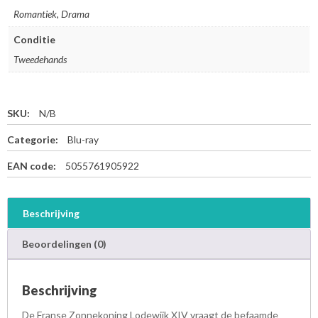
Romantiek, Drama
Conditie
Tweedehands
SKU:
N/B
Categorie:
Blu-ray
EAN code:
5055761905922
Beschrijving
Beoordelingen (0)
Beschrijving
De Franse Zonnekoning Lodewijk XIV vraagt de befaamde