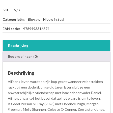
SKU:
N/B
Categorieën:
Blu-ray
,
Nieuw in Seal
EAN code:
9789493316874
Beschrijving
Beoordelingen (0)
Beschrijving
Allisons leven wordt op zijn kop gezet wanneer ze betrokken
raakt bij een dodelijk ongeluk. Jaren later sluit ze een
onwaarschijnlijke vriendschap met haar schoonvader Daniel.
Hij helpt haar tot het besef dat ze het waard is om te leven.
A Good Person blu-ray (2023) met Florence Pugh, Morgan
Freeman, Molly Shannon, Celeste O’Connor, Zoe Lister-Jones,