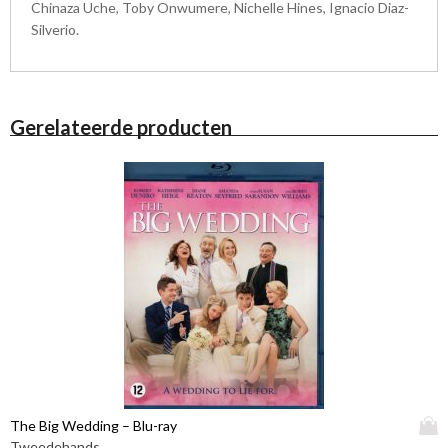
Chinaza Uche, Toby Onwumere, Nichelle Hines, Ignacio Diaz-
Silverio.
Gerelateerde producten
D
The Big Wedding – Blu-ray
i
Tweedehands