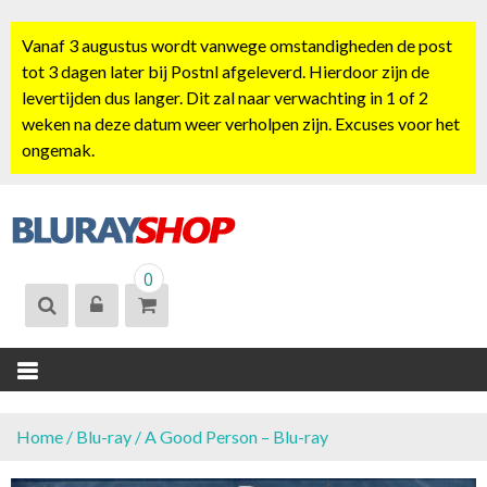
S
k
Vanaf 3 augustus wordt vanwege omstandigheden de post
i
tot 3 dagen later bij Postnl afgeleverd. Hierdoor zijn de
p
levertijden dus langer. Dit zal naar verwachting in 1 of 2
t
weken na deze datum weer verholpen zijn. Excuses voor het
o
ongemak.
c
o
n
t
BLURAYSHOP.
e
0
NL
n
t
Home
/
Blu-ray
/ A Good Person – Blu-ray