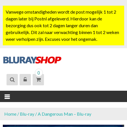
S
k
Vanwege omstandigheden wordt de post mogelijk 1 tot 2
i
dagen later bij Postnl afgeleverd. Hierdoor kan de
p
bezorging dus ook tot 2 dagen langer duren dan
t
gebruikelijk. Dit zal naar verwachting binnen 1 tot 2 weken
o
weer verholpen zijn. Excuses voor het ongemak.
c
o
n
t
BLURAYSHOP.
e
0
NL
n
t
Home
/
Blu-ray
/ A Dangerous Man – Blu-ray