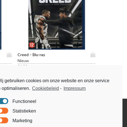
D
D
Creed – Blu-ray
i
i
Nieuw
t
t
€
4,99
p
p
r
r
ij gebruiken cookies om onze website en onze service
o
o
e optimaliseren.
Cookiebeleid
-
Impressum
d
d
u
u
c
c
Functioneel
t
t
Disclaimer
Statistieken
h
h
Voorwaarden & condities
e
e
Marketing
e
e