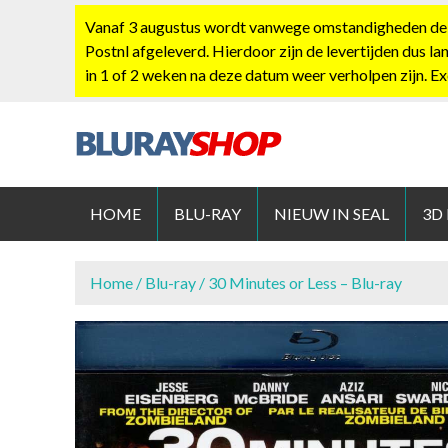
S
Vanaf 3 augustus wordt vanwege omstandigheden de po
k
Postnl afgeleverd. Hierdoor zijn de levertijden dus la
i
in 1 of 2 weken na deze datum weer verholpen zijn. E
p
t
o
c
BLURAYS
o
n
HOME
BLU-RAY
NIEUW IN SEAL
3D
t
e
n
Home
/
Blu-ray
/ 30 Minutes or Less – Blu-ray
t