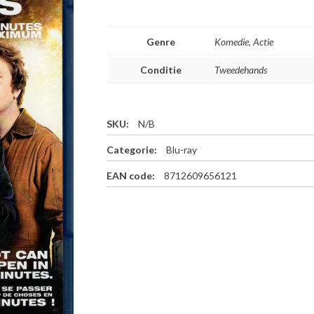
Genre
Komedie, Actie
Conditie
Tweedehands
SKU:
N/B
Categorie:
Blu-ray
EAN code:
8712609656121