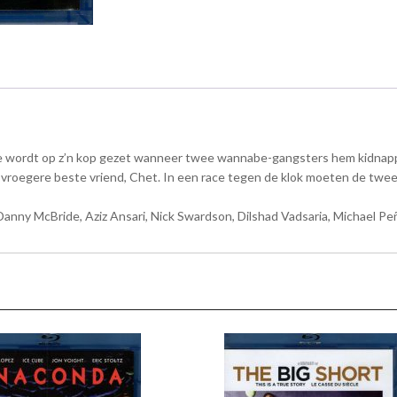
entje wordt op z’n kop gezet wanneer twee wannabe-gangsters hem kidnap
 z’n vroegere beste vriend, Chet. In een race tegen de klok moeten de tw
anny McBride, Aziz Ansari, Nick Swardson, Dilshad Vadsaria, Michael Peña