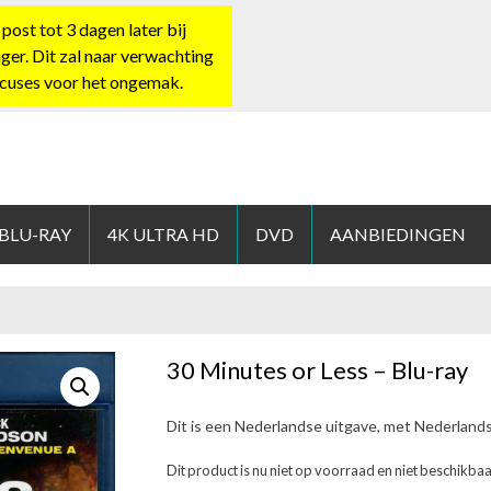
st tot 3 dagen later bij
nger. Dit zal naar verwachting
xcuses voor het ongemak.
HOP.NL
 BLU-RAY
4K ULTRA HD
DVD
AANBIEDINGEN
30 Minutes or Less – Blu-ray
Dit is een Nederlandse uitgave, met Nederland
Dit product is nu niet op voorraad en niet beschikbaa