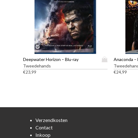
D
Deepwater Horizon – Blu-ray
Anaconda – 
i
Tweedehands
Tweedehan
t
€
23,99
€
24,99
p
r
o
d
u
c
t
Verzendkosten
h
Contact
e
Inkoop
e