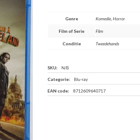
Genre
Komedie, Horror
Film of Serie
Film
Conditie
Tweedehands
SKU:
N/B
Categorie:
Blu-ray
EAN code:
8712609640717