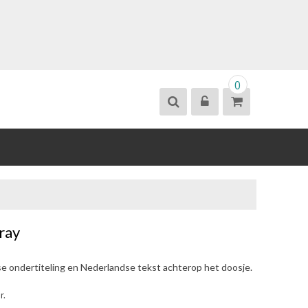
0
ray
se ondertiteling en Nederlandse tekst achterop het doosje.
r.