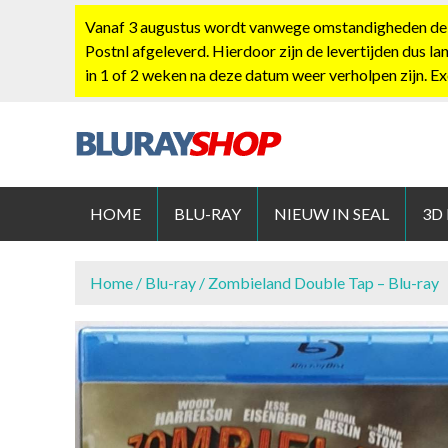
S
Vanaf 3 augustus wordt vanwege omstandigheden de po
k
Postnl afgeleverd. Hierdoor zijn de levertijden dus la
i
in 1 of 2 weken na deze datum weer verholpen zijn. E
p
t
o
c
BLURAYS
o
n
HOME
BLU-RAY
NIEUW IN SEAL
3D
t
e
n
Home
/
Blu-ray
/ Zombieland Double Tap – Blu-ray
t