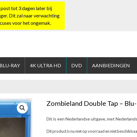
st tot 3 dagen later bij
nger. Dit zal naar verwachting
xcuses voor het ongemak.
HOP.NL
 BLU-RAY
4K ULTRA HD
DVD
AANBIEDINGEN
Zombieland Double Tap – Blu-
Dit is een Nederlandse uitgave, met Nederland
Dit product is nu niet op voorraad en niet beschikbaa