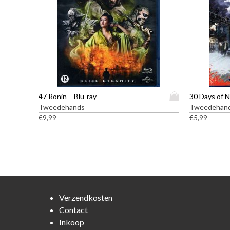
D
47 Ronin – Blu-ray
30 Days of N
i
Tweedehands
Tweedehan
t
€
9,99
€
5,99
p
r
o
d
u
c
t
Verzendkosten
h
Contact
e
Inkoop
e