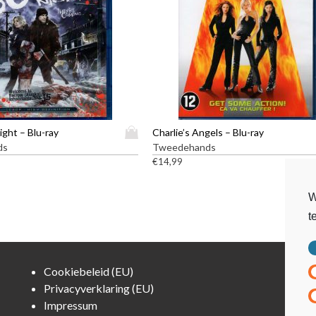
D
ight – Blu-ray
Charlie’s Angels – Blu-ray
i
ds
Tweedehands
t
€
14,99
p
r
W
o
t
d
u
c
t
Cookiebeleid (EU)
h
Privacyverklaring (EU)
e
Impressum
e