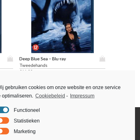
D
D
Deep Blue Sea – Blu-ray
i
i
Tweedehands
t
t
€
11,99
p
p
r
r
ij gebruiken cookies om onze website en onze service
o
o
e optimaliseren.
Cookiebeleid
-
Impressum
d
d
u
u
Functioneel
c
c
t
t
Disclaimer
Statistieken
h
h
Voorwaarden & condities
e
e
Marketing
e
e