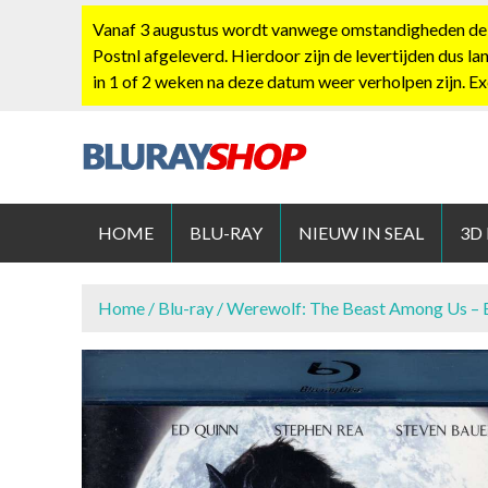
S
Vanaf 3 augustus wordt vanwege omstandigheden de po
k
Postnl afgeleverd. Hierdoor zijn de levertijden dus la
i
in 1 of 2 weken na deze datum weer verholpen zijn. E
p
t
o
c
BLURAYS
o
n
HOME
BLU-RAY
NIEUW IN SEAL
3D
t
e
n
Home
/
Blu-ray
/ Werewolf: The Beast Among Us – 
t