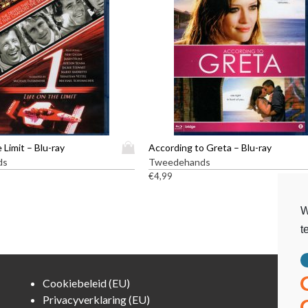
D
e Limit – Blu-ray
According to Greta – Blu-ray
i
ds
Tweedehands
t
€
4,99
p
r
W
o
t
d
u
c
t
Cookiebeleid (EU)
h
Privacyverklaring (EU)
e