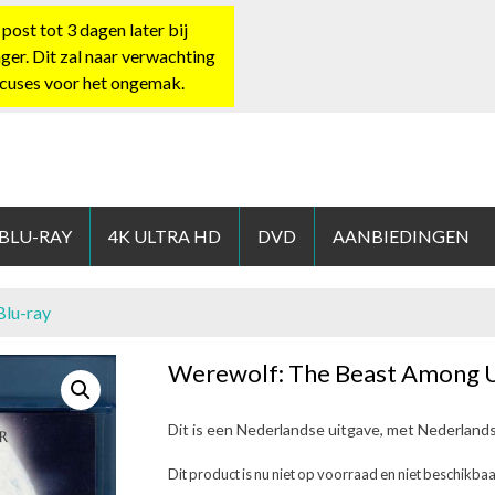
st tot 3 dagen later bij
nger. Dit zal naar verwachting
xcuses voor het ongemak.
HOP.NL
 BLU-RAY
4K ULTRA HD
DVD
AANBIEDINGEN
Blu-ray
Werewolf: The Beast Among U
Dit is een Nederlandse uitgave, met Nederland
Dit product is nu niet op voorraad en niet beschikbaa