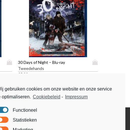
D
D
30 Days of Night – Blu-ray
i
i
Tweedehands
t
t
€
5,99
p
p
r
r
ij gebruiken cookies om onze website en onze service
o
o
e optimaliseren.
Cookiebeleid
-
Impressum
d
d
u
u
c
c
Functioneel
t
t
Disclaimer
Statistieken
h
h
Voorwaarden & condities
e
e
Marketing