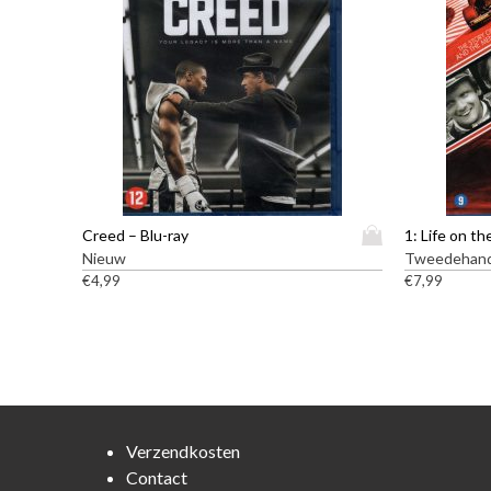
D
Creed – Blu-ray
1: Life on th
i
Nieuw
Tweedehan
t
€
4,99
€
7,99
p
r
o
d
u
c
t
Verzendkosten
h
Contact
e