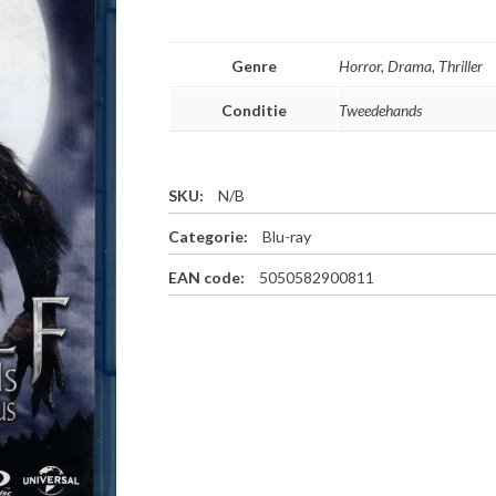
Genre
Horror, Drama, Thriller
Conditie
Tweedehands
SKU:
N/B
Categorie:
Blu-ray
EAN code:
5050582900811