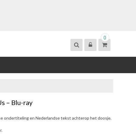
0
s – Blu-ray
se ondertiteling en Nederlandse tekst achterop het doosje.
r.