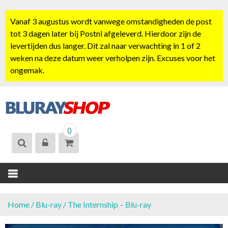
S
k
Vanaf 3 augustus wordt vanwege omstandigheden de post
i
tot 3 dagen later bij Postnl afgeleverd. Hierdoor zijn de
p
levertijden dus langer. Dit zal naar verwachting in 1 of 2
t
weken na deze datum weer verholpen zijn. Excuses voor het
o
ongemak.
c
o
n
t
BLURAYSHOP.
e
0
NL
n
t
Home
/
Blu-ray
/ The Internship – Blu-ray