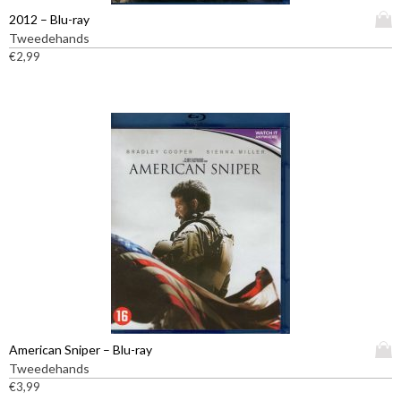
D
2012 – Blu-ray
i
Tweedehands
t
€
2,99
p
r
o
d
u
c
t
h
e
e
f
t
m
e
e
D
American Sniper – Blu-ray
r
i
Tweedehands
d
t
€
3,99
e