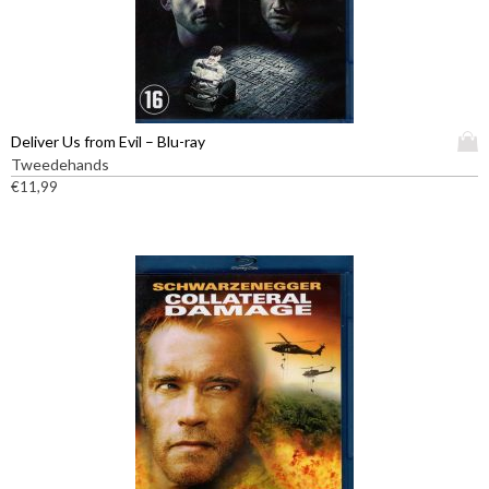
D
Deliver Us from Evil – Blu-ray
i
Tweedehands
t
€
11,99
p
r
o
d
u
c
t
h
e
e
f
t
m