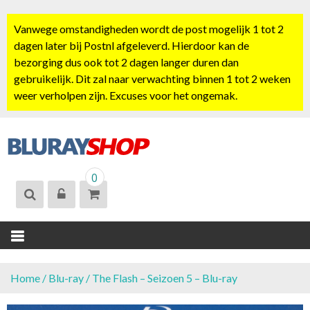
S
k
Vanwege omstandigheden wordt de post mogelijk 1 tot 2
i
dagen later bij Postnl afgeleverd. Hierdoor kan de
p
bezorging dus ook tot 2 dagen langer duren dan
t
gebruikelijk. Dit zal naar verwachting binnen 1 tot 2 weken
o
weer verholpen zijn. Excuses voor het ongemak.
c
o
n
t
BLURAYSHOP.
e
0
NL
n
t
Home
/
Blu-ray
/ The Flash – Seizoen 5 – Blu-ray