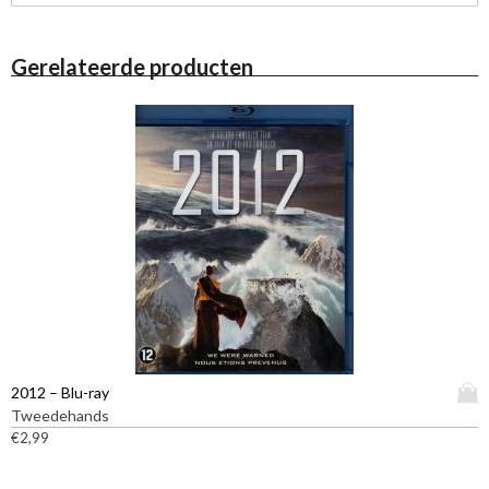
Gerelateerde producten
D
2012 – Blu-ray
i
Tweedehands
t
€
2,99
p
r