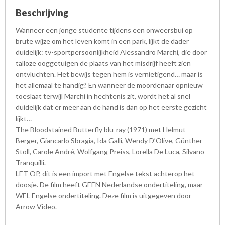
Beschrijving
Wanneer een jonge studente tijdens een onweersbui op
brute wijze om het leven komt in een park, lijkt de dader
duidelijk: tv-sportpersoonlijkheid Alessandro Marchi, die door
talloze ooggetuigen de plaats van het misdrijf heeft zien
ontvluchten. Het bewijs tegen hem is vernietigend… maar is
het allemaal te handig? En wanneer de moordenaar opnieuw
toeslaat terwijl Marchi in hechtenis zit, wordt het al snel
duidelijk dat er meer aan de hand is dan op het eerste gezicht
lijkt…
The Bloodstained Butterfly blu-ray (1971) met Helmut
Berger, Giancarlo Sbragia, Ida Galli, Wendy D’Olive, Günther
Stoll, Carole André, Wolfgang Preiss, Lorella De Luca, Silvano
Tranquilli.
LET OP, dit is een import met Engelse tekst achterop het
doosje. De film heeft GEEN Nederlandse ondertiteling, maar
WEL Engelse ondertiteling. Deze film is uitgegeven door
Arrow Video.