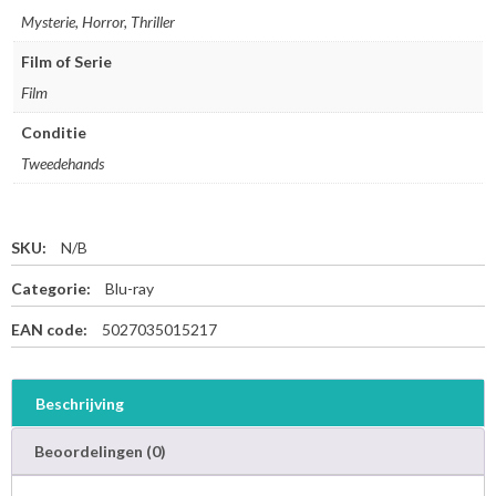
Mysterie, Horror, Thriller
Film of Serie
Film
Conditie
Tweedehands
SKU:
N/B
Categorie:
Blu-ray
EAN code:
5027035015217
Beschrijving
Beoordelingen (0)