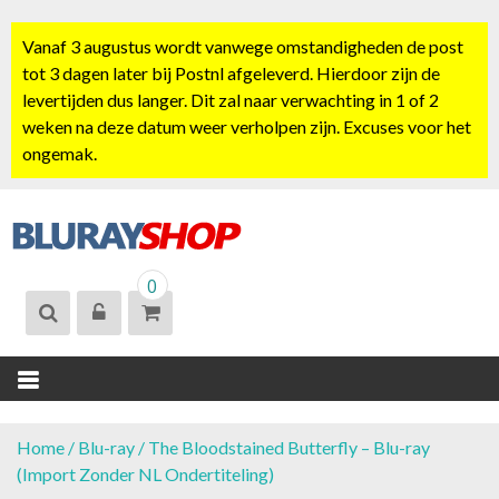
S
k
Vanaf 3 augustus wordt vanwege omstandigheden de post
i
tot 3 dagen later bij Postnl afgeleverd. Hierdoor zijn de
p
levertijden dus langer. Dit zal naar verwachting in 1 of 2
t
weken na deze datum weer verholpen zijn. Excuses voor het
o
ongemak.
c
o
n
t
BLURAYSHOP.
e
0
NL
n
t
Home
/
Blu-ray
/ The Bloodstained Butterfly – Blu-ray
(Import Zonder NL Ondertiteling)