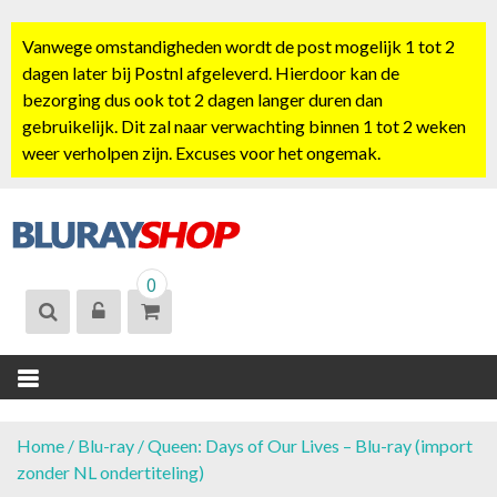
S
k
Vanwege omstandigheden wordt de post mogelijk 1 tot 2
i
dagen later bij Postnl afgeleverd. Hierdoor kan de
p
bezorging dus ook tot 2 dagen langer duren dan
t
gebruikelijk. Dit zal naar verwachting binnen 1 tot 2 weken
o
weer verholpen zijn. Excuses voor het ongemak.
c
o
n
t
BLURAYSHOP.
e
0
NL
n
t
Home
/
Blu-ray
/ Queen: Days of Our Lives – Blu-ray (import
zonder NL ondertiteling)