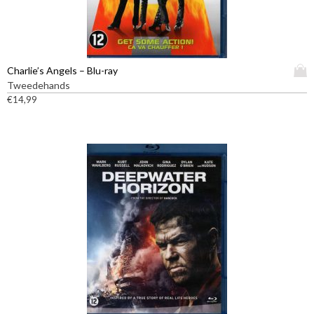
D
Charlie’s Angels – Blu-ray
i
Tweedehands
t
€
14,99
p
r
o
d
u
c
t
h
e
e
f
t
m
e