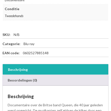
Conditie
Tweedehands
SKU:
N/B
Categorie:
Blu-ray
EAN code:
0602527885148
Beschrijving
Beoordelingen (0)
Beschrijving
Documentaire over de Britse band Queen, die 40 jaar geleden
werd opgericht. De muzikanten zelf gidsen de kijker door een