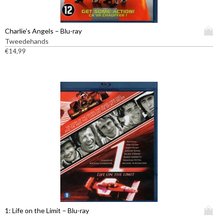
D
Charlie’s Angels – Blu-ray
i
Tweedehands
t
€
14,99
p
r
o
d
u
c
t
h
e
e
f
t
m
e
e
D
1: Life on the Limit – Blu-ray
r