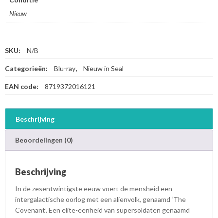
Nieuw
SKU:
N/B
Categorieën:
Blu-ray
,
Nieuw in Seal
EAN code:
8719372016121
Beschrijving
Beoordelingen (0)
Beschrijving
In de zesentwintigste eeuw voert de mensheid een
intergalactische oorlog met een alienvolk, genaamd ‘The
Covenant’. Een elite-eenheid van supersoldaten genaamd