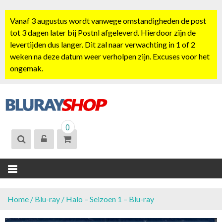
S
k
Vanaf 3 augustus wordt vanwege omstandigheden de post
i
tot 3 dagen later bij Postnl afgeleverd. Hierdoor zijn de
p
levertijden dus langer. Dit zal naar verwachting in 1 of 2
t
weken na deze datum weer verholpen zijn. Excuses voor het
o
ongemak.
c
o
n
t
BLURAYSHOP.
e
0
NL
n
t
Home
/
Blu-ray
/ Halo – Seizoen 1 – Blu-ray