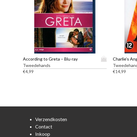
D
According to Greta – Blu-ray
Charlie’s An
i
Tweedehands
Tweedehan
t
€
4,99
€
14,99
p
r
o
d
u
c
t
Verzendkosten
h
Contact
e
Inkoop
e