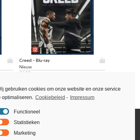
D
D
Creed – Blu-ray
i
i
Nieuw
t
t
€
4,99
p
p
r
r
ij gebruiken cookies om onze website en onze service
o
o
e optimaliseren.
Cookiebeleid
-
Impressum
d
d
u
u
c
c
Functioneel
t
t
Disclaimer
Statistieken
h
h
Voorwaarden & condities
e
e
Marketing
e
e