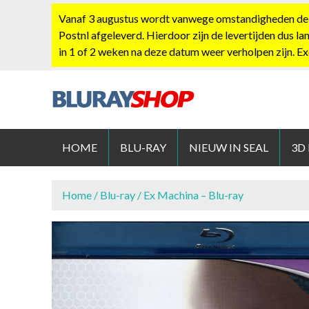
S
Vanaf 3 augustus wordt vanwege omstandigheden de po
k
Postnl afgeleverd. Hierdoor zijn de levertijden dus la
i
in 1 of 2 weken na deze datum weer verholpen zijn. E
p
t
o
c
BLURAYS
o
n
HOME
BLU-RAY
NIEUW IN SEAL
3D
t
e
n
Home
/
Blu-ray
/ Ex Machina – Blu-ray
t