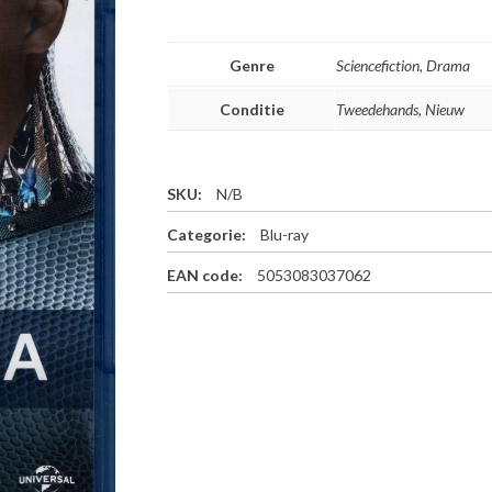
Genre
Sciencefiction, Drama
Conditie
Tweedehands, Nieuw
SKU:
N/B
Categorie:
Blu-ray
EAN code:
5053083037062