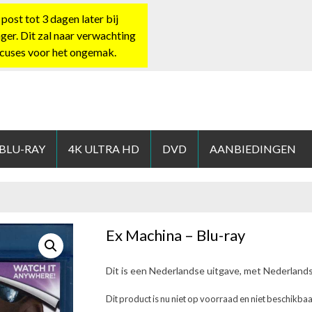
st tot 3 dagen later bij
nger. Dit zal naar verwachting
xcuses voor het ongemak.
HOP.NL
 BLU-RAY
4K ULTRA HD
DVD
AANBIEDINGEN
Ex Machina – Blu-ray
Dit is een Nederlandse uitgave, met Nederland
Dit product is nu niet op voorraad en niet beschikbaa