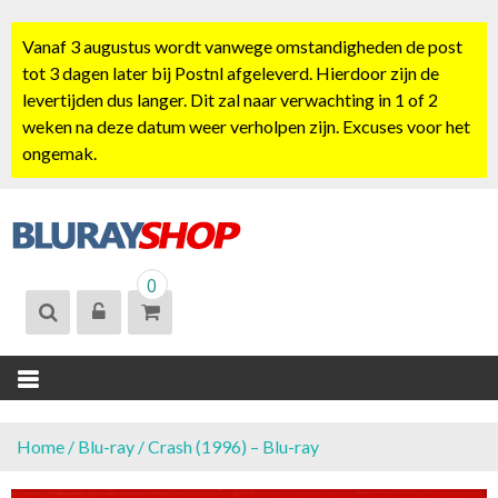
S
k
Vanaf 3 augustus wordt vanwege omstandigheden de post
i
tot 3 dagen later bij Postnl afgeleverd. Hierdoor zijn de
p
levertijden dus langer. Dit zal naar verwachting in 1 of 2
t
weken na deze datum weer verholpen zijn. Excuses voor het
o
ongemak.
c
o
n
t
BLURAYSHOP.
e
0
NL
n
t
Home
/
Blu-ray
/ Crash (1996) – Blu-ray