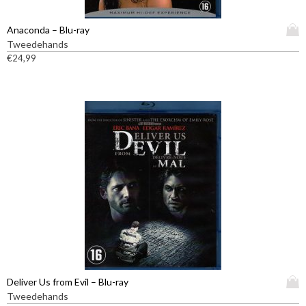
D
Anaconda – Blu-ray
i
Tweedehands
t
€
24,99
p
r
o
d
u
c
t
h
e
e
f
t
m
e
e
D
Deliver Us from Evil – Blu-ray
r
i
Tweedehands
d