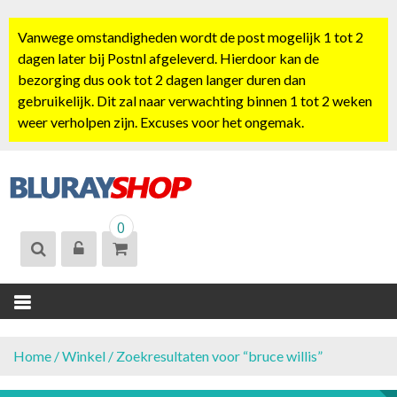
S
k
Vanwege omstandigheden wordt de post mogelijk 1 tot 2
i
dagen later bij Postnl afgeleverd. Hierdoor kan de
p
bezorging dus ook tot 2 dagen langer duren dan
t
gebruikelijk. Dit zal naar verwachting binnen 1 tot 2 weken
o
weer verholpen zijn. Excuses voor het ongemak.
c
o
n
t
BLURAYSHOP.
e
0
NL
n
t
Home
/
Winkel
/ Zoekresultaten voor “bruce willis”