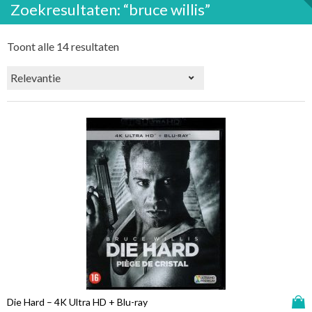
Zoekresultaten: “bruce willis”
Toont alle 14 resultaten
D
Die Hard – 4K Ultra HD + Blu-ray